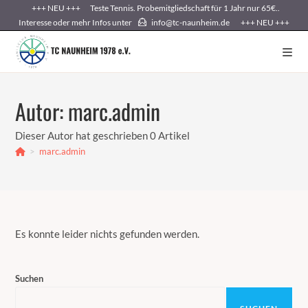
+++ NEU +++ Teste Tennis. Probemitgliedschaft für 1 Jahr nur 65€..
Interesse oder mehr Infos unter
info@tc-naunheim.de +++ NEU +++
Autor:
marc.admin
Dieser Autor hat geschrieben 0 Artikel
>
marc.admin
Es konnte leider nichts gefunden werden.
Suchen